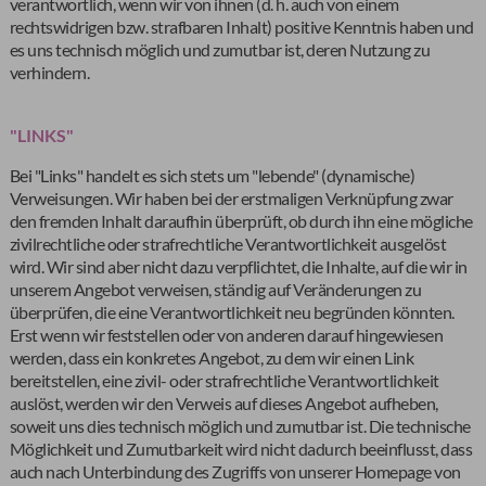
verantwortlich, wenn wir von ihnen (d. h. auch von einem
rechtswidrigen bzw. strafbaren Inhalt) positive Kenntnis haben und
es uns technisch möglich und zumutbar ist, deren Nutzung zu
verhindern.
"LINKS"
Bei "Links" handelt es sich stets um "lebende" (dynamische)
Verweisungen. Wir haben bei der erstmaligen Verknüpfung zwar
den fremden Inhalt daraufhin überprüft, ob durch ihn eine mögliche
zivilrechtliche oder strafrechtliche Verantwortlichkeit ausgelöst
wird. Wir sind aber nicht dazu verpflichtet, die Inhalte, auf die wir in
unserem Angebot verweisen, ständig auf Veränderungen zu
überprüfen, die eine Verantwortlichkeit neu begründen könnten.
Erst wenn wir feststellen oder von anderen darauf hingewiesen
werden, dass ein konkretes Angebot, zu dem wir einen Link
bereitstellen, eine zivil- oder strafrechtliche Verantwortlichkeit
auslöst, werden wir den Verweis auf dieses Angebot aufheben,
soweit uns dies technisch möglich und zumutbar ist. Die technische
Möglichkeit und Zumutbarkeit wird nicht dadurch beeinflusst, dass
auch nach Unterbindung des Zugriffs von unserer Homepage von